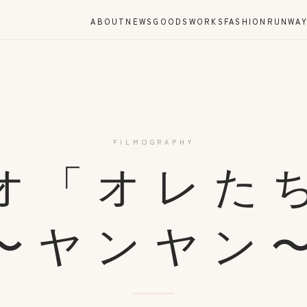
ABOUT
NEWS
GOODS
WORKS
FASHION
RUNWA
FILMOGRAPHY
ジオ「オレた
〜ヤンヤン